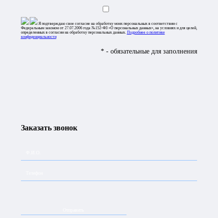
Я подтверждаю свое согласие на обработку моих персональных в соответствии с
Федеральным законом от 27.07.2006 года №152-ФЗ «О персональных данных», на условиях и для целей,
определенных в согласии на обработку персональных данных.
Подробнее о политике
конфиденциальности
* - обязательные для заполнения
Заказать звонок