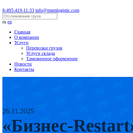
8-495-419-11-33
info@mgmlogistic.com
ru
en
Главная
О компании
Услуги
Перевозки грузов
Услуги склада
Таможенное оформление
Новости
Контакты
26.11.2025
«Бизнес-Restart