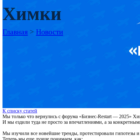
Химки
Главная
>
Новости
К списку статей
Мы только что вернулись с форума «Бизнес-Restart — 2025» Хи
И мы ездили туда не просто за впечатлениями, а за конкретны
Мы изучили все новейшие тренды, протестировали гипотезы и
Теперь мы еще лучше понимаем, как: