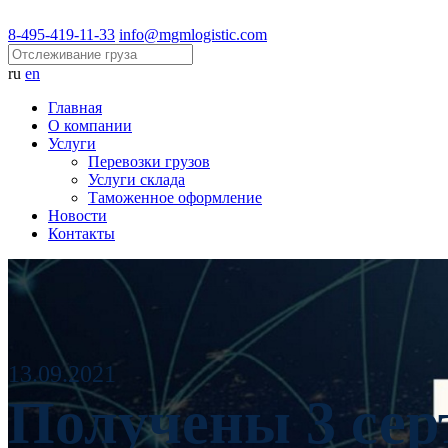
8-495-419-11-33
info@mgmlogistic.com
ru
en
Главная
О компании
Услуги
Перевозки грузов
Услуги склада
Таможенное оформление
Новости
Контакты
13.09.2021
Получены 3 се