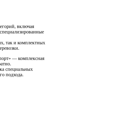
егорий, включая
е специализированные
х, так и комплектных
еревозки.
порт» — комплексная
ратно.
вка специальных
го подхода.